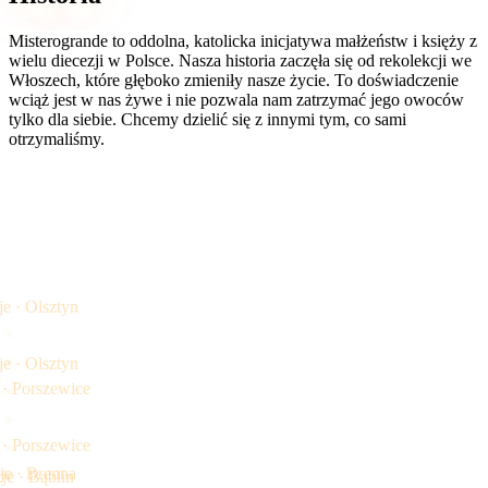
Misterogrande to oddolna, katolicka inicjatywa małżeństw i księży z
wielu diecezji w Polsce. Nasza historia zaczęła się od rekolekcji we
Włoszech, które głęboko zmieniły nasze życie. To doświadczenie
wciąż jest w nas żywe i nie pozwala nam zatrzymać jego owoców
tylko dla siebie. Chcemy dzielić się z innymi tym, co sami
otrzymaliśmy.
je · Olsztyn
je · Olsztyn
 · Porszewice
 · Porszewice
je · Brenna
je · Bąblin