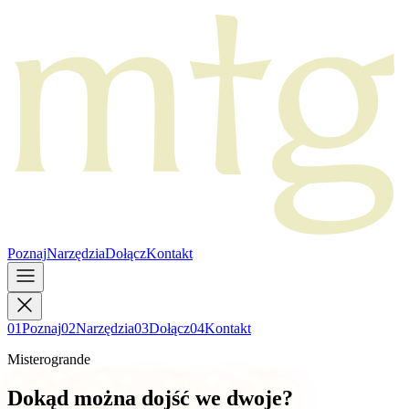
Poznaj
Narzędzia
Dołącz
Kontakt
0
1
Poznaj
0
2
Narzędzia
0
3
Dołącz
0
4
Kontakt
Misterogrande
Dokąd można dojść we dwoje?